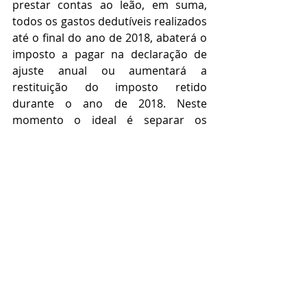
prestar contas ao leão, em suma, 
todos os gastos dedutíveis realizados 
até o final do ano de 2018, abaterá o 
imposto a pagar na declaração de 
ajuste anual ou aumentará a 
restituição do imposto retido 
durante o ano de 2018. Neste 
momento o ideal é separar os 
documentos para realizar a 
declaração de IR garantindo o envio 
da declaração logo no início da 
temporada.
Por último, observa-se com dados 
oficiais que mais de 15 milhões de 
contribuintes declaram o IR sem 
ajuda profissional, inclusive há 
disponível no mercado um aplicativo 
para orientar os declarantes, 